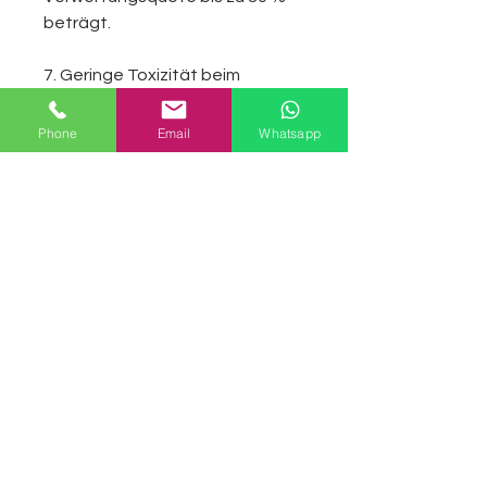
beträgt.
7. Geringe Toxizität beim
Brennen und hohe Sicherheit
Phone
Email
Whatsapp
Dieses Produkt hatte GB/T
17927-1999
(Zigarettenentzündungswiderst
andstest) bestanden. Gemäß
dem Standard von GB/T 20285
(GIFTIGE KLASSIFIZIERUNG VON
FEUERWEHRGEFAHR FÜR
MATERIALIEN) erreichen sowohl
seine Rauchdichte als auch
seine Rauchtoxizität das AQ-
Niveau.
Alle Produkte haben strenge