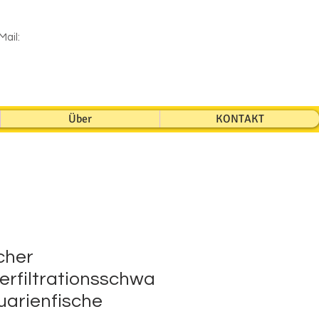
Mail:
Über
KONTAKT
cher
erfiltrationsschwa
arienfische