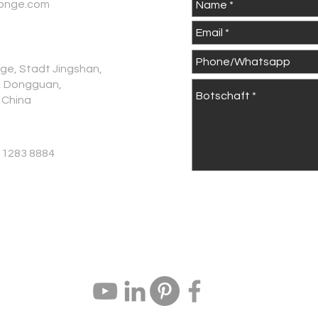
onge.com
age, Stadt Jingshan,
g, Dongguan,
 China
1 1283 8884