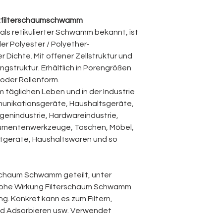
Markenname:
PU
Belastbarkeit
Modellnummer
:
Netzfilterschaumschwamm
Produktname:
re
Schlagfestigkeit b
Netzfilterscha
 als retikulierter Schwamm bekannt, ist
niedrigen
Material:
POLYU
bler Polyester / Polyether-
Temperaturen
Anwendung:
Filt
Dichte. Mit offener Zellstruktur und
Größte Abmessu
ngstruktur. Erhältlich in Porengrößen
Feuchtigkeitsverd
Struktur:
Open Cell
 oder Rollenform.
ng
Farbe:
Schwarz o
täglichen Leben und in der Industrie
Typ:
Ester / Ether
mmunikationsgeräte, Haushaltsgeräte,
Bakterienresisten
Porositätsgrad:
1
Herkunftsort:
Chi
genindustrie, Hardwareindustrie,
Zugfestigkeit
Zertifikat:
ISO9001
trumentenwerkzeuge, Taschen, Möbel,
·
Anwendung: Filte
ortgeräte, Haushaltswaren und so
Reißfestigkeit
täglichen Leben und 
Kommunikationsgerä
Abriebfestigkeit
Automobilindustrie,
erschaum Schwamm geteilt, unter
Hardwareindustrie, 
ohe Wirkung Filterschaum
Schwamm
Arzneimittelresist
Instrumentenwerkze
Kinderspielzeug un
g. Konkret kann es zum Filtern,
Transparenz
verbreitet eingeset
d Adsorbieren usw. Verwendet
Haushaltswaren und 