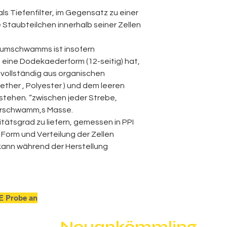
als Tiefenfilter, im Gegensatz zu einer
 Staubteilchen innerhalb seiner Zellen
chaumschwamms ist
insofern
 eine Dodekaederform (12-seitig) hat,
 vollständig aus organischen
yether
,
Polyester
) und dem leeren
tehen. “zwischen jeder Strebe,
erschwamm‚s
Masse.
ätsgrad zu liefern, gemessen in PPI
 Form und Verteilung der Zellen
kann während
der
Herstellung
E Probe an
Neuankömmling