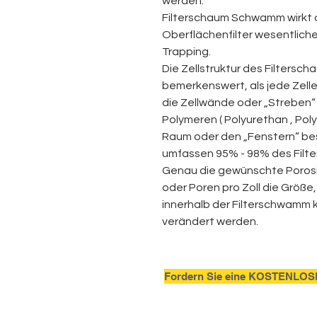
werden.
Filterschaum
Schwamm
wirkt 
Oberflächenfilter wesentliche
Trapping.
Die Zellstruktur des Filters
bemerkenswert, als jede Zelle
die Zellwände oder „Streben“
Polymeren (
Polyurethan
,
Pol
Raum oder den „Fenstern“ bes
umfassen 95% - 98% des
Filt
Genau die gewünschte Porosit
oder Poren pro Zoll
die Größe,
innerhalb
der
Filterschwamm
verändert werden.
Fordern Sie eine KOSTENLOS