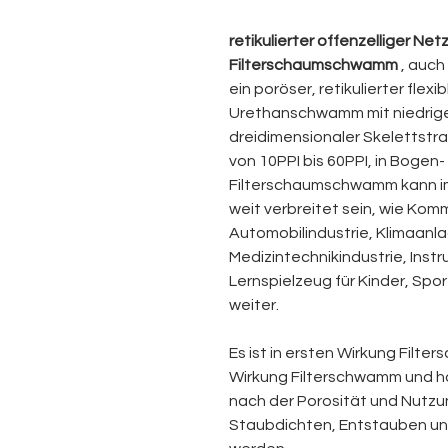
retikulierter offenzelliger 
Filterschaumschwamm
, auch
ein poröser, retikulierter flexi
Urethanschwamm mit niedriger 
dreidimensionaler Skelettstra
von 10PPI bis 60PPI, in Bogen-
Filterschaumschwamm kann im 
weit verbreitet sein, wie Ko
Automobilindustrie, Klimaanla
Medizintechnikindustrie, Ins
Lernspielzeug für Kinder, Sp
weiter.
Es ist in ersten Wirkung Filt
Wirkung
Filterschwamm
und h
nach der Porosität und Nutzun
Staubdichten, Entstauben un