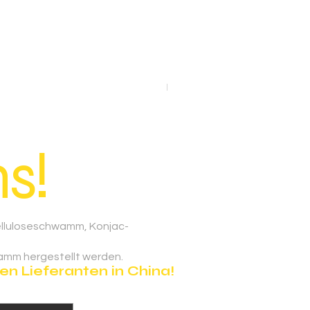
Lipo Foam Pads Post-Surger
s!
elluloseschwamm, Konjac-
amm hergestellt werden.
n Lieferanten in China!