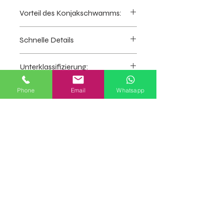
Vorteil des Konjakschwamms:
100% natürlich, hergestellt aus
Schnelle Details
Konjac-Pflanzenfasern
Keine Chemikalien, Farben oder
· ·
Produktname:
Konjakschwamm
Konservierungsmittel
Unterklassifizierung:
· ·
Material:
Konjak, natürlicher
Reinigt und massiert sanft die
Konjak
, natürlicher
Konnyaku
Haut
Konjac Schwamm, Natürliche Konjac
· ·
Waschbar:
Ja
Phone
Email
Whatsapp
Entfernt Mitesser
Sponge
s,
Konja
c
Sponge
s,
· ·
Typ:
Puff
, Puff reinigen, Puff
Fügen Sie einfach Wasser zur
Anfrage jetzt
Gesichtsreinigung
Schwämme,
schminken
Reinigung hinzu
Konjak-Großhandelsschwämme,
· ·
Herkunftsort:
Guangdong, China
Ideal für empfindliche oder
Konnyaku-Schwamm
, Konnyaku-
(Festland)
empfindliche Haut, einschließlich
Kartoffel
· ·
Markenname:
PUSPONGE
Babys
· ·
Modell-Nr:
PUS1806040034
100% biologisch abbaubar
· ·
Verwendung:
Gesichtsreinigung
· ·
Feature:
Umweltfreundlich
· ·
Form:
Rund / Oval / Halbkugel
usw.
· ·
Paket:
Mehrzwecktasche, Box,
Kundenwunsch