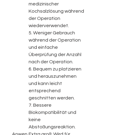
medizinischer
Kochsalzlösung während
der Operation
wiederverwendet.
5. Weniger Gebrauch
während der Operation
und einfache
Überprüfung der Anzahl
nach der Operation.
6. Bequem zu platzieren
und herauszunehmen
und kann leicht
entsprechend
geschnitten werden.
7. Bessere
Biokompatibilität und
keine
Abstoßungsreaktion.
Anwen
Extra groß: Wird für