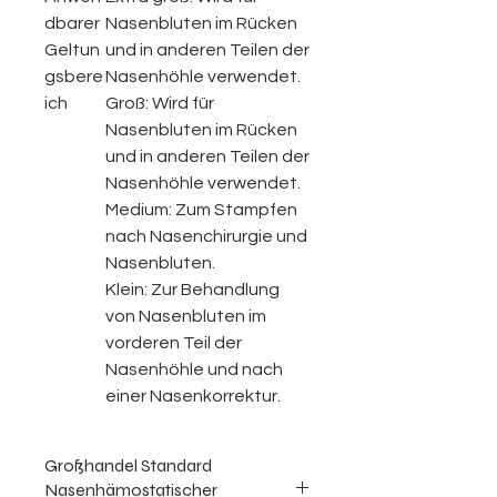
dbarer
Nasenbluten im Rücken
Geltun
und in anderen Teilen der
gsbere
Nasenhöhle verwendet.
ich
Groß: Wird für
Nasenbluten im Rücken
und in anderen Teilen der
Nasenhöhle verwendet.
Medium: Zum Stampfen
nach Nasenchirurgie und
Nasenbluten.
Klein: Zur Behandlung
von Nasenbluten im
vorderen Teil der
Nasenhöhle und nach
einer Nasenkorrektur.
Großhandel Standard
Nasenhämostatischer