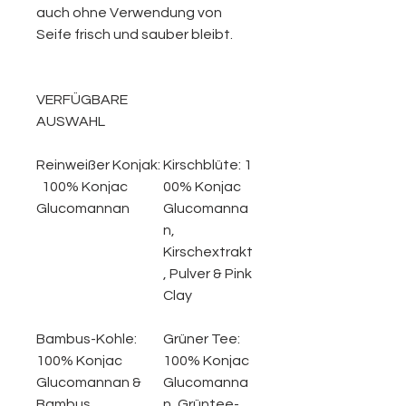
auch ohne Verwendung von
Seife frisch und sauber bleibt.
VERFÜGBARE
AUSWAHL
Reinweißer Konjak:
Kirschblüte:
1
100% Konjac
00% Konjac
Glucomannan
Glucomanna
n,
Kirschextrakt
, Pulver & Pink
Clay
Bambus-Kohle:
Grüner Tee:
100% Konjac
100% Konjac
Glucomannan &
Glucomanna
Bambus
n, Grüntee-