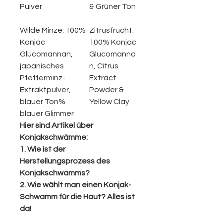
Pulver
& Grüner Ton
Wilde Minze:
100%
Zitrusfrucht:
Konjac
100% Konjac
Glucomannan,
Glucomanna
japanisches
n, Citrus
Pfefferminz-
Extract
Extraktpulver,
Powder &
blauer Ton%
Yellow Clay
blauer Glimmer
Hier sind Artikel über
Konjakschwämme:
1. Wie ist der
Herstellungsprozess des
Konjakschwamms?
2. Wie wählt man einen Konjak-
Schwamm für die Haut? Alles ist
da!