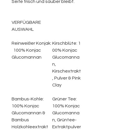
Seife frisch und sauber bleibt.
VERFÜGBARE
AUSWAHL
Reinweißer Konjak:
Kirschblüte:
1
100% Konjac
00% Konjac
Glucomannan
Glucomanna
n,
Kirschextrakt
, Pulver & Pink
Clay
Bambus-Kohle:
Grüner Tee:
100% Konjac
100% Konjac
Glucomannan &
Glucomanna
Bambus
n, Grüntee-
Holzkohleextrakt
Extraktpulver