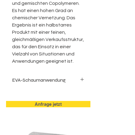
und gemischten Copolymeren.
Es hat einen hohen Grad an
chemischer Vernetzung. Das
Ergebnis ist ein halbstarres
Produkt mit einer feinen,
gleichmäßigen Verkaufsstruktur,
das für den Einsatz in einer
Vielzahl von Situationen und
Anwendungen geeignet ist.
EVA-Schaumanwendung
Elektronik
Antistatische Matten
Anfrage jetzt
Arbeitsplatzmatte
Dichtungen
Handyhülle
Isolierung der Klimaanlage
Gebäude